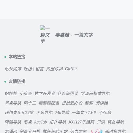
毒蘑菇 - 一篇文字
本站链接
站长微博
吐槽 | 留言
数据添加
GitHub
友情链接
站搜搜
小度鱼
独立开发者
什么值得读
学渣新媒体导航
黑点导航
燕十三
毒蘑菇配色
松鼠云办公
帮帮
阅读链
理想青年实验室
小呆导航
24k导航
一篇文字APP
不死鸟
阿酷导航
笔点
AcgTab
拓扑导航
JOY127乐链网
只读
筑益导航
龙猫网
创造者日报
林熊熊的小站
努力向前
咪咕鱼导航