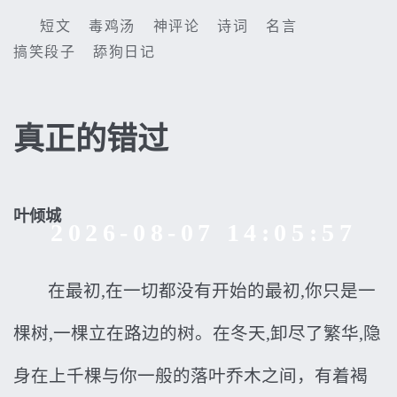
短文
毒鸡汤
神评论
诗词
名言
搞笑段子
舔狗日记
真正的错过
叶倾城
2026-08-07 14:05:58
在最初,在一切都没有开始的最初,你只是一
棵树,一棵立在路边的树。在冬天,卸尽了繁华,隐
身在上千棵与你一般的落叶乔木之间，有着褐